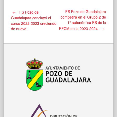
Navegación
FS Pozo de Guadalajara
←
FS Pozo de
competirá en el Grupo 2 de
Guadalajara concluyó el
1ª autonómica FS de la
curso 2022-2023 creciendo
de
FFCM en la 2023-2024
→
de nuevo
entradas