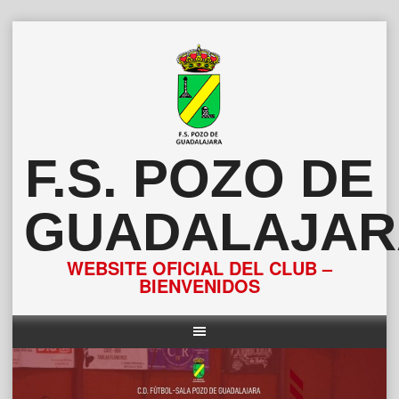
Saltar
al
contenido
F.S. POZO DE
GUADALAJAR
WEBSITE OFICIAL DEL CLUB –
BIENVENIDOS