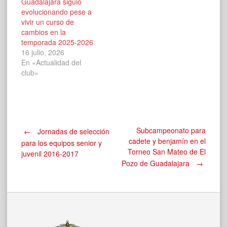
Guadalajara siguió
evolucionando pese a
vivir un curso de
cambios en la
temporada 2025-2026
16 julio, 2026
En «Actualidad del
club»
Navegación
Subcampeonato para
←
Jornadas de selección
cadete y benjamín en el
para los equipos senior y
Torneo San Mateo de El
juvenil 2016-2017
de
Pozo de Guadalajara
→
entradas