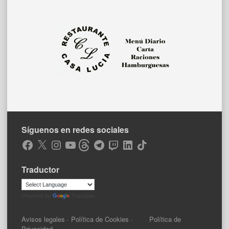
Síguenos en redes sociales
Facebook
X
Instagram
YouTube
Threads
Telegram
Twitch
LinkedIn
TikTok
Traductor
Powered by
Translate
Avisos legales
·
Política de Cookies
·
Política de
Privacidad