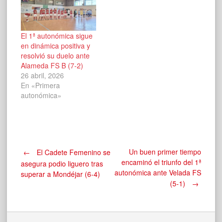
El 1ª autonómica sigue
en dinámica positiva y
resolvió su duelo ante
Alameda FS B (7-2)
26 abril, 2026
En «Primera
autonómica»
Navegación
Un buen primer tiempo
←
El Cadete Femenino se
encaminó el triunfo del 1ª
asegura podio liguero tras
autonómica ante Velada FS
superar a Mondéjar (6-4)
de
(5-1)
→
entradas