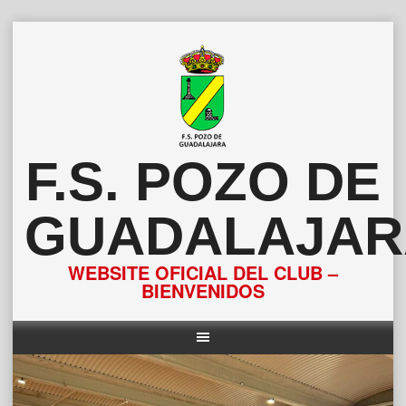
Saltar
al
contenido
F.S. POZO DE
GUADALAJAR
WEBSITE OFICIAL DEL CLUB –
BIENVENIDOS