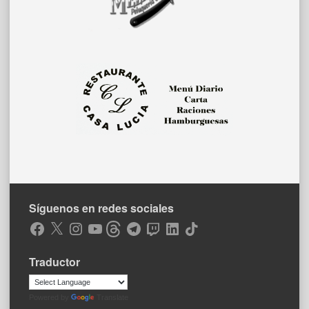
Síguenos en redes sociales
Facebook
X
Instagram
YouTube
Threads
Telegram
Twitch
LinkedIn
TikTok
Traductor
Powered by
Translate