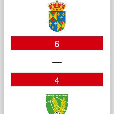
6
—
4