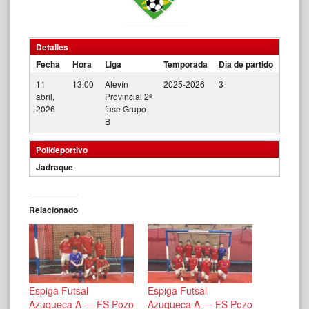
Detalles
Fecha
Hora
Liga
Temporada
Día de partido
11
13:00
Alevín
2025-2026
3
abril,
Provincial 2ª
2026
fase Grupo
B
Polideportivo
Jadraque
Relacionado
Espiga Futsal
Espiga Futsal
Azuqueca A — FS Pozo
Azuqueca A — FS Pozo