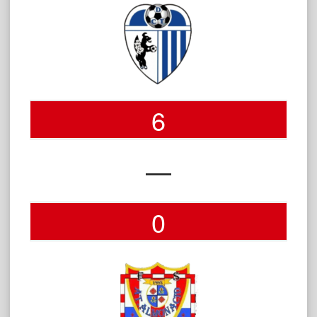
6
—
0