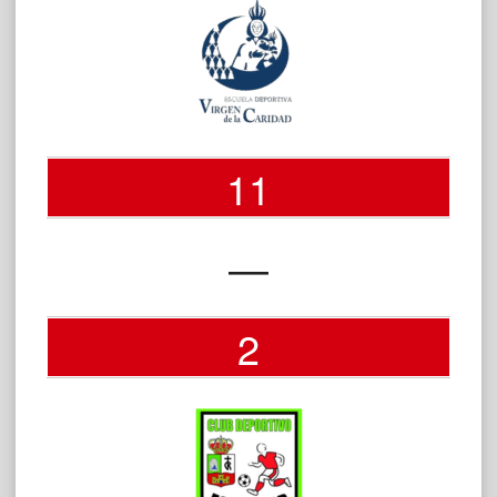
11
—
2