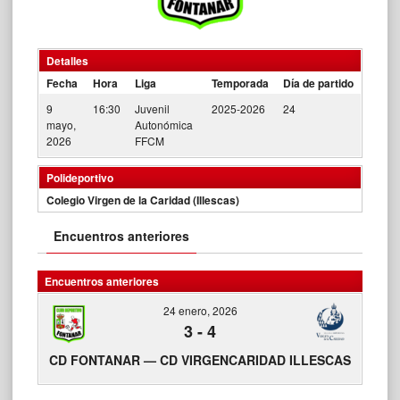
Detalles
Fecha
Hora
Liga
Temporada
Día de partido
9
16:30
Juvenil
2025-2026
24
mayo,
Autonómica
2026
FFCM
Polideportivo
Colegio Virgen de la Caridad (Illescas)
Encuentros anteriores
Encuentros anteriores
24 enero, 2026
3
-
4
CD FONTANAR — CD VIRGENCARIDAD ILLESCAS