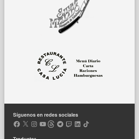
Síguenos en redes sociales
Facebook
X
Instagram
YouTube
Threads
Telegram
Twitch
LinkedIn
TikTok
Traductor