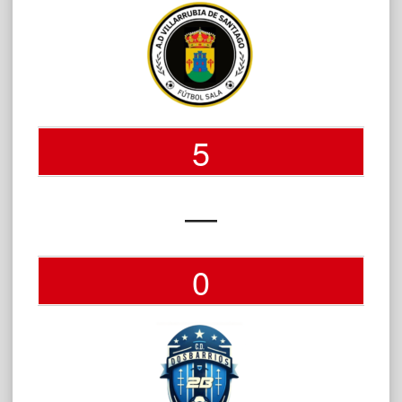
5
—
0