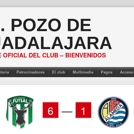
S. POZO DE
ADALAJARA
 OFICIAL DEL CLUB – BIENVENIDOS
toria
Patrocinadores
El club
Multimedia
Pagos
Acceso
6
—
1