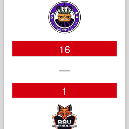
16
—
1