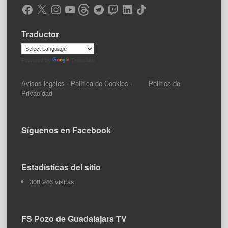
Facebook
X
Instagram
YouTube
Threads
Telegram
Twitch
LinkedIn
TikTok
Traductor
Powered by
Translate
Avisos legales
·
Política de Cookies
·
Política de
Privacidad
Síguenos en Facebook
Estadísticas del sitio
308.946 visitas
FS Pozo de Guadalajara TV