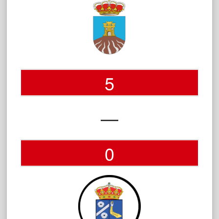
5
—
0