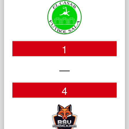
1
—
4