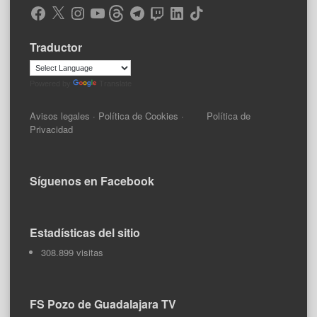
Facebook
X
Instagram
YouTube
Threads
Telegram
Twitch
LinkedIn
TikTok
Traductor
Powered by
Translate
Avisos legales
·
Política de Cookies
·
Política de
Privacidad
Síguenos en Facebook
Estadísticas del sitio
308.899 visitas
FS Pozo de Guadalajara TV