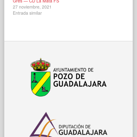
Gres — CD La Mata FS
27 noviembre, 2021
Entrada similar