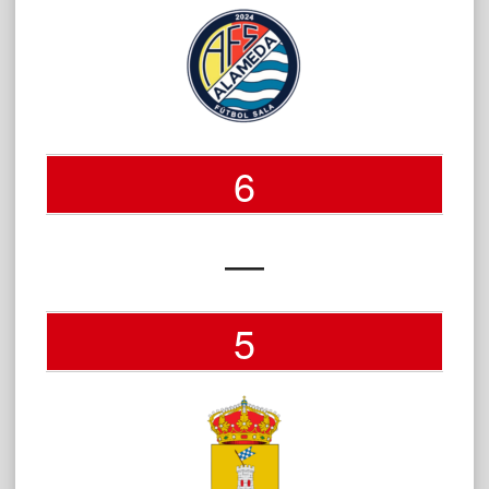
6
—
5