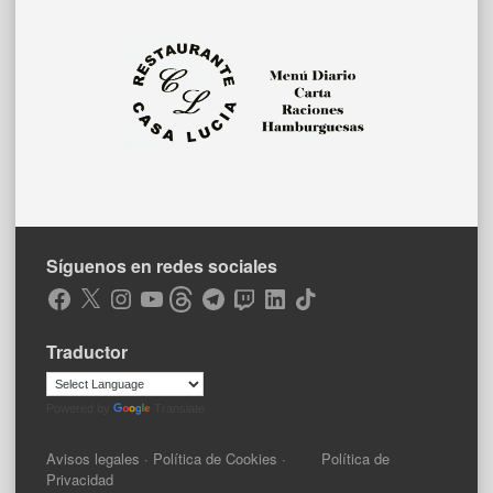
Síguenos en redes sociales
Facebook
X
Instagram
YouTube
Threads
Telegram
Twitch
LinkedIn
TikTok
Traductor
Powered by
Translate
Avisos legales
·
Política de Cookies
·
Política de
Privacidad