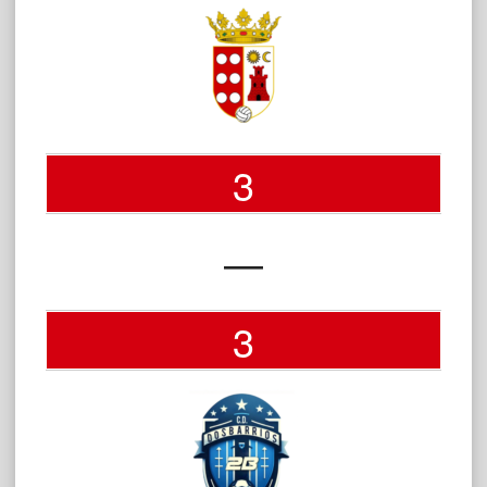
3
—
3