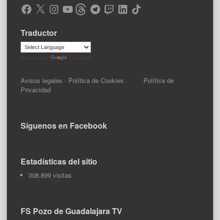
Facebook
X
Instagram
YouTube
Threads
Telegram
Twitch
LinkedIn
TikTok
Traductor
Powered by
Translate
Avisos legales
·
Política de Cookies
·
Política de
Privacidad
Síguenos en Facebook
Estadísticas del sitio
308.899 visitas
FS Pozo de Guadalajara TV