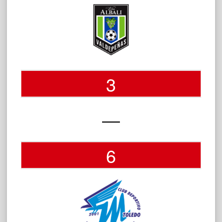
3
—
6