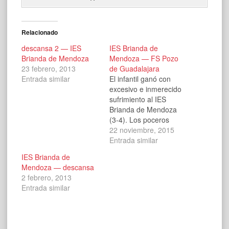
Relacionado
descansa 2 — IES
IES Brianda de
Brianda de Mendoza
Mendoza — FS Pozo
23 febrero, 2013
de Guadalajara
Entrada similar
El infantil ganó con
excesivo e inmerecido
sufrimiento al IES
Brianda de Mendoza
(3-4). Los poceros
dominaron el partido de
22 noviembre, 2015
principio a fin,
Entrada similar
generaron infinidad de
IES Brianda de
oportunidades pero en
Mendoza — descansa
ningún momento
2 febrero, 2013
rompieron el duelo con
Entrada similar
una ventaja de dos
tantos, lo cual propició
que la incertidumbre en
el marcador estuviera…