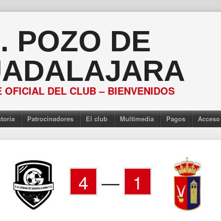
S. POZO DE
ADALAJARA
 OFICIAL DEL CLUB – BIENVENIDOS
toria
Patrocinadores
El club
Multimedia
Pagos
Acceso
4
—
1