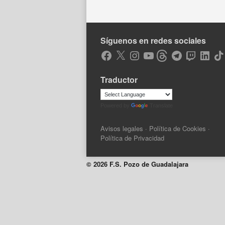
Síguenos en redes sociales
Facebook
X
Instagram
YouTube
Threads
Telegram
Twitch
LinkedIn
Tik
Traductor
Powered by
Translate
Avisos legales
·
Política de Cookies
·
Política de Privacidad
© 2026 F.S. Pozo de Guadalajara