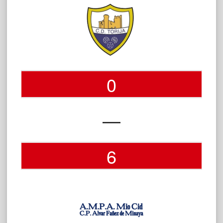
0
—
6