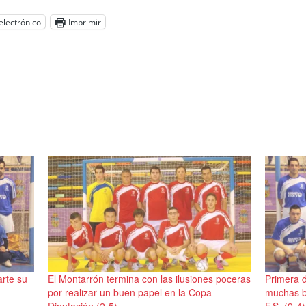
electrónico
Imprimir
arte su
El Montarrón termina con las ilusiones poceras
Primera d
por realizar un buen papel en la Copa
muchas ba