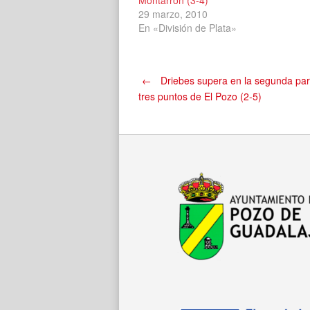
Montarrón (3-4)
29 marzo, 2010
En «División de Plata»
Navegación
←
Driebes supera en la segunda parte
tres puntos de El Pozo (2-5)
de
entradas