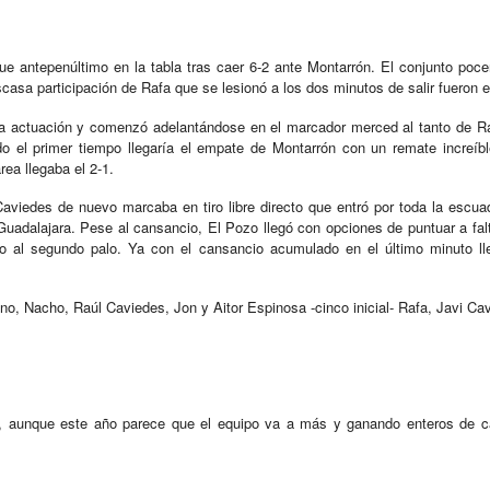
ue antepenúltimo en la tabla tras caer 6-2 ante Montarrón. El conjunto poc
casa participación de Rafa que se lesionó a los dos minutos de salir fueron e
na actuación y comenzó adelantándose en el marcador merced al tanto de R
do el primer tiempo llegaría el empate de Montarrón con un remate increí
área llegaba el 2-1.
Caviedes de nuevo marcaba en tiro libre directo que entró por toda la escu
uadalajara. Pese al cansancio, El Pozo llegó con opciones de puntuar a falt
o al segundo palo. Ya con el cansancio acumulado en el último minuto lle
o, Nacho, Raúl Caviedes, Jon y Aitor Espinosa -cinco inicial- Rafa, Javi Cav
s, aunque este año parece que el equipo va a más y ganando enteros de ca