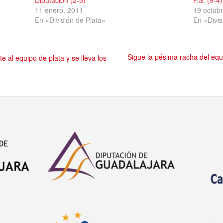
Diputación (2-5)
F.S. (9-4)
11 enero, 2011
19 octub
En «División de Plata»
En «Divis
Sigue la pésima racha del equ
 al equipo de plata y se lleva los