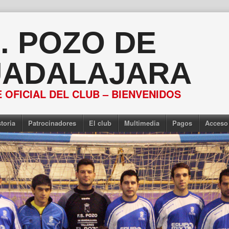
S. POZO DE
ADALAJARA
 OFICIAL DEL CLUB – BIENVENIDOS
toria
Patrocinadores
El club
Multimedia
Pagos
Acceso