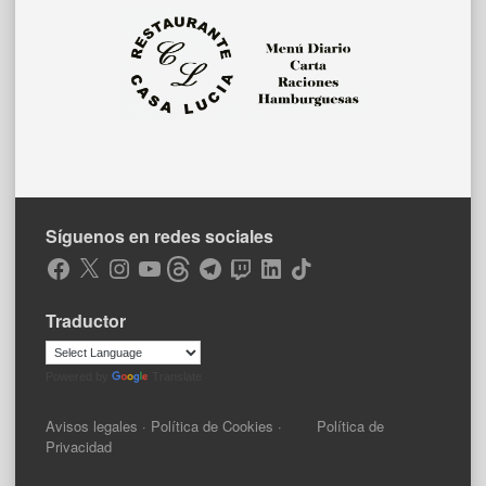
Síguenos en redes sociales
Facebook
X
Instagram
YouTube
Threads
Telegram
Twitch
LinkedIn
TikTok
Traductor
Powered by
Translate
Avisos legales
·
Política de Cookies
·
Política de
Privacidad