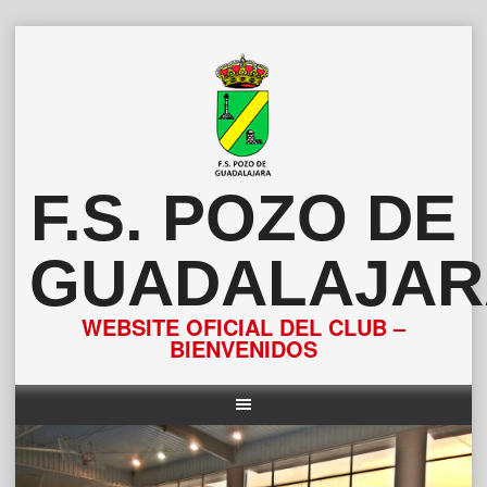
Saltar
al
contenido
F.S. POZO DE
GUADALAJAR
WEBSITE OFICIAL DEL CLUB –
BIENVENIDOS