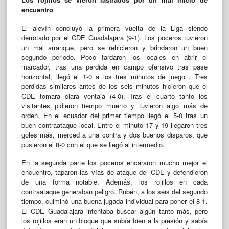
encuentro
El alevín concluyó la primera vuelta de la Liga siendo
derrotado por el CDE Guadalajara (9-1). Los poceros tuvieron
un mal arranque, pero se rehicieron y brindaron un buen
segundo periodo. Poco tardaron los locales en abrir el
marcador, tras una perdida en campo ofensivo tras pase
horizontal, llegó el 1-0 a los tres minutos de juego . Tres
perdidas similares antes de los seis minutos hicieron que el
CDE tomara clara ventaja (4-0). Tras el cuarto tanto los
visitantes pidieron tiempo muerto y tuvieron algo más de
orden. En el ecuador del primer tiempo llegó el 5-0 tras un
buen contraataque local. Entre el minuto 17 y 19 llegaron tres
goles más, merced a una contra y dos buenos disparos, que
pusieron el 8-0 con el que se llegó al intermedio.
En la segunda parte los poceros encararon mucho mejor el
encuentro, taparon las vías de ataque del CDE y defendieron
de una forma notable. Además, los rojillos en cada
contraataque generaban peligro. Rubén, a los seis del segundo
tiempo, culminó una buena jugada individual para poner el 8-1.
El CDE Guadalajara intentaba buscar algún tanto más, pero
los rojillos eran un bloque que subía bien a la presión y sabía