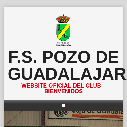
Saltar
al
contenido
F.S. POZO DE
GUADALAJAR
WEBSITE OFICIAL DEL CLUB –
BIENVENIDOS