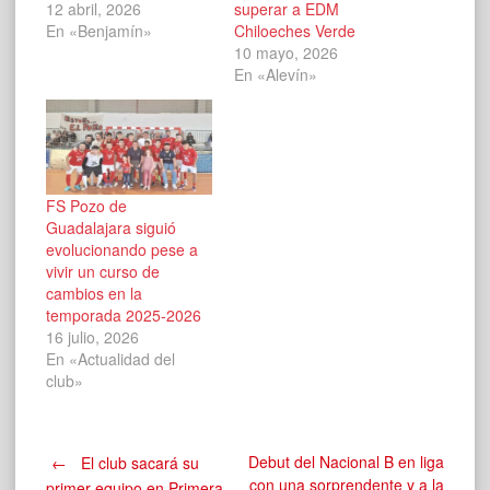
12 abril, 2026
superar a EDM
En «Benjamín»
Chiloeches Verde
10 mayo, 2026
En «Alevín»
FS Pozo de
Guadalajara siguió
evolucionando pese a
vivir un curso de
cambios en la
temporada 2025-2026
16 julio, 2026
En «Actualidad del
club»
Navegación
Debut del Nacional B en liga
←
El club sacará su
con una sorprendente y a la
primer equipo en Primera