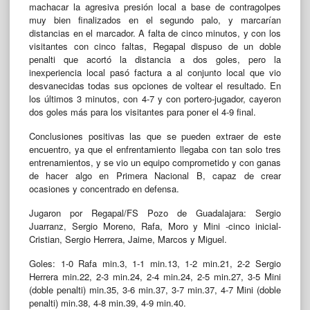
machacar la agresiva presión local a base de contragolpes
muy bien finalizados en el segundo palo, y marcarían
distancias en el marcador. A falta de cinco minutos, y con los
visitantes con cinco faltas, Regapal dispuso de un doble
penalti que acortó la distancia a dos goles, pero la
inexperiencia local pasó factura a al conjunto local que vio
desvanecidas todas sus opciones de voltear el resultado. En
los últimos 3 minutos, con 4-7 y con portero-jugador, cayeron
dos goles más para los visitantes para poner el 4-9 final.
Conclusiones positivas las que se pueden extraer de este
encuentro, ya que el enfrentamiento llegaba con tan solo tres
entrenamientos, y se vio un equipo comprometido y con ganas
de hacer algo en Primera Nacional B, capaz de crear
ocasiones y concentrado en defensa.
Jugaron por Regapal/FS Pozo de Guadalajara: Sergio
Juarranz, Sergio Moreno, Rafa, Moro y Mini -cinco inicial-
Cristian, Sergio Herrera, Jaime, Marcos y Miguel.
Goles: 1-0 Rafa min.3, 1-1 min.13, 1-2 min.21, 2-2 Sergio
Herrera min.22, 2-3 min.24, 2-4 min.24, 2-5 min.27, 3-5 Mini
(doble penalti) min.35, 3-6 min.37, 3-7 min.37, 4-7 Mini (doble
penalti) min.38, 4-8 min.39, 4-9 min.40.