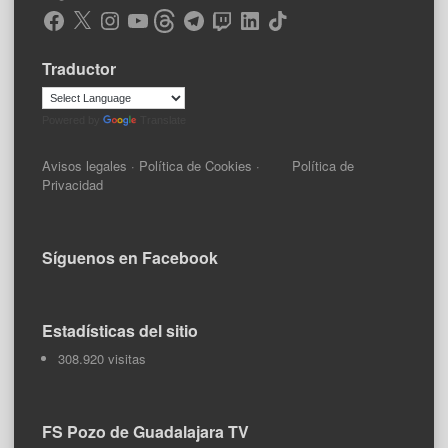
Facebook
X
Instagram
YouTube
Threads
Telegram
Twitch
LinkedIn
TikTok
Traductor
Powered by
Translate
Avisos legales
·
Política de Cookies
·
Política de
Privacidad
Síguenos en Facebook
Estadísticas del sitio
308.920 visitas
FS Pozo de Guadalajara TV