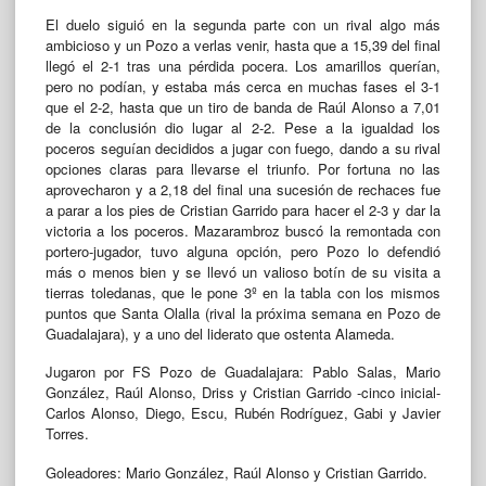
El duelo siguió en la segunda parte con un rival algo más
ambicioso y un Pozo a verlas venir, hasta que a 15,39 del final
llegó el 2-1 tras una pérdida pocera. Los amarillos querían,
pero no podían, y estaba más cerca en muchas fases el 3-1
que el 2-2, hasta que un tiro de banda de Raúl Alonso a 7,01
de la conclusión dio lugar al 2-2. Pese a la igualdad los
poceros seguían decididos a jugar con fuego, dando a su rival
opciones claras para llevarse el triunfo. Por fortuna no las
aprovecharon y a 2,18 del final una sucesión de rechaces fue
a parar a los pies de Cristian Garrido para hacer el 2-3 y dar la
victoria a los poceros. Mazarambroz buscó la remontada con
portero-jugador, tuvo alguna opción, pero Pozo lo defendió
más o menos bien y se llevó un valioso botín de su visita a
tierras toledanas, que le pone 3º en la tabla con los mismos
puntos que Santa Olalla (rival la próxima semana en Pozo de
Guadalajara), y a uno del liderato que ostenta Alameda.
Jugaron por FS Pozo de Guadalajara: Pablo Salas, Mario
González, Raúl Alonso, Driss y Cristian Garrido -cinco inicial-
Carlos Alonso, Diego, Escu, Rubén Rodríguez, Gabi y Javier
Torres.
Goleadores: Mario González, Raúl Alonso y Cristian Garrido.