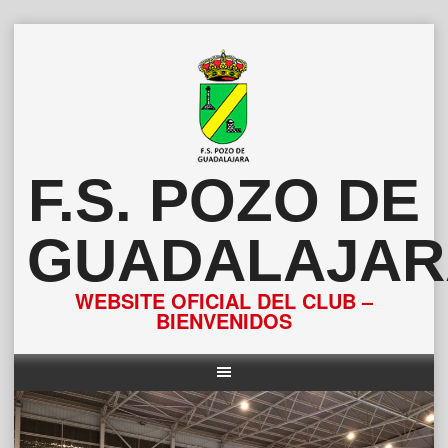
Saltar
al
contenido
F.S. POZO DE
GUADALAJAR
WEBSITE OFICIAL DEL CLUB –
BIENVENIDOS