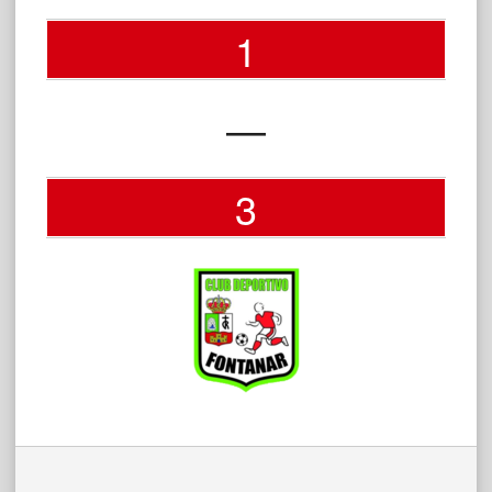
1
—
3