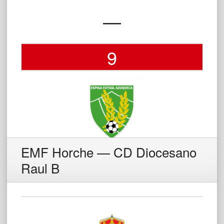
—
9
EMF Horche — CD Diocesano
Raul B