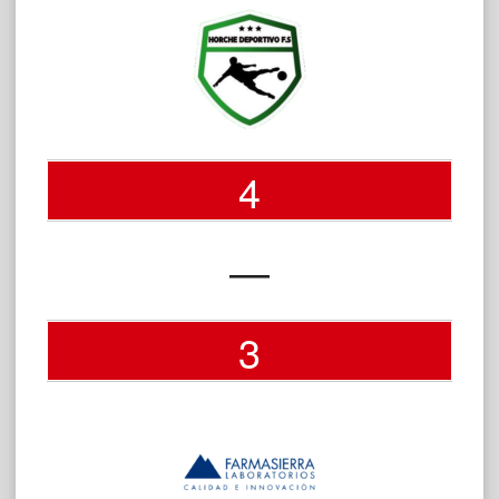
4
—
3