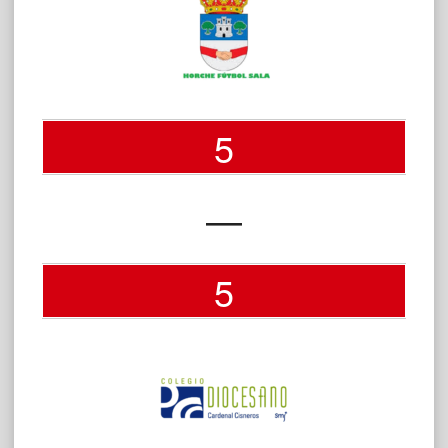
5
—
5