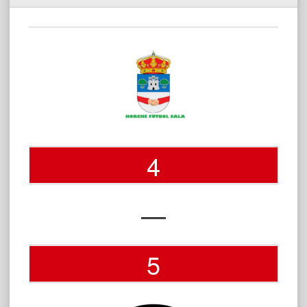
4
—
5