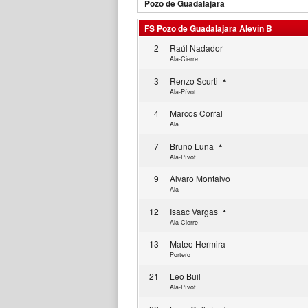
Pozo de Guadalajara
FS Pozo de Guadalajara Alevín B
2
Raúl Nadador
Ala-Cierre
3
Renzo Scurti
Ala-Pívot
4
Marcos Corral
Ala
7
Bruno Luna
Ala-Pívot
9
Álvaro Montalvo
Ala
12
Isaac Vargas
Ala-Cierre
13
Mateo Hermira
Portero
21
Leo Buil
Ala-Pívot