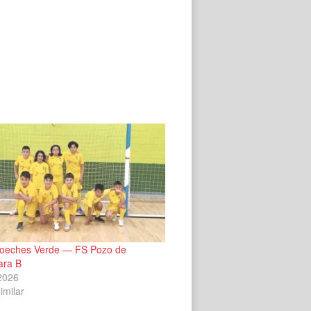
oeches Verde — FS Pozo de
ara B
2026
imilar