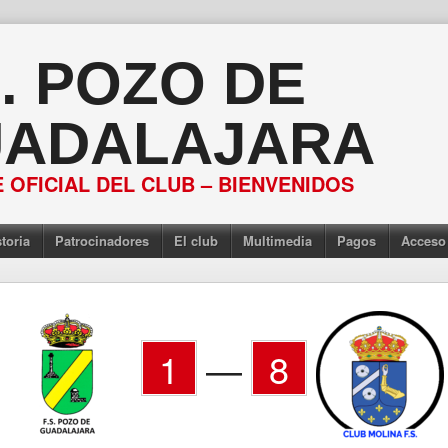
S. POZO DE
ADALAJARA
 OFICIAL DEL CLUB – BIENVENIDOS
toria
Patrocinadores
El club
Multimedia
Pagos
Acceso
1
—
8