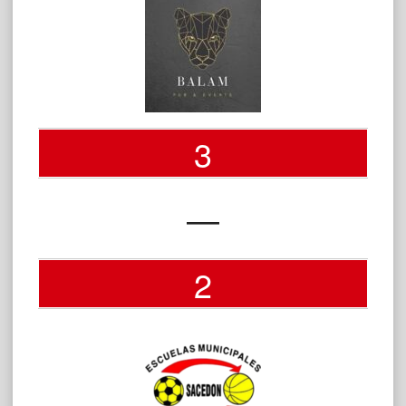
3
—
2