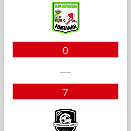
0
—
7