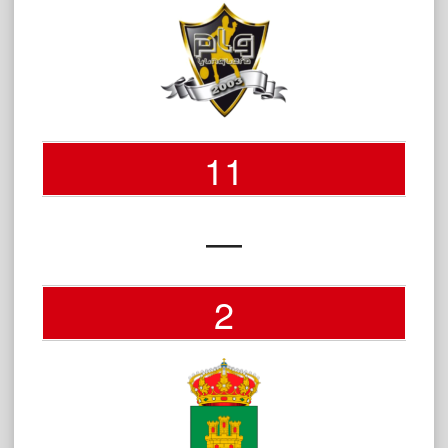
11
—
2