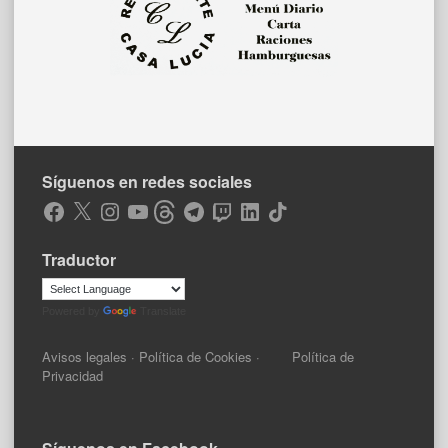
Síguenos en redes sociales
Facebook
X
Instagram
YouTube
Threads
Telegram
Twitch
LinkedIn
TikTok
Traductor
Powered by
Translate
Avisos legales
·
Política de Cookies
·
Política de
Privacidad