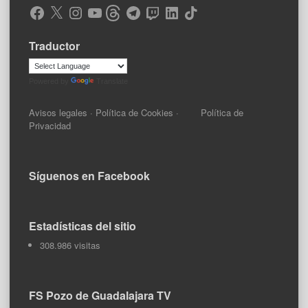
Facebook
X
Instagram
YouTube
Threads
Telegram
Twitch
LinkedIn
TikTok
Traductor
Powered by
Translate
Avisos legales
·
Política de Cookies
·
Política de
Privacidad
Síguenos en Facebook
Estadísticas del sitio
308.986 visitas
FS Pozo de Guadalajara TV