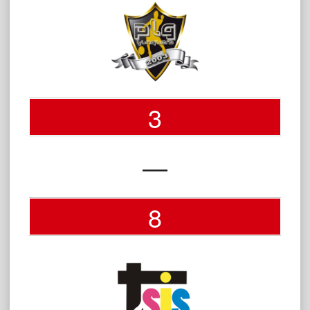
3
—
8