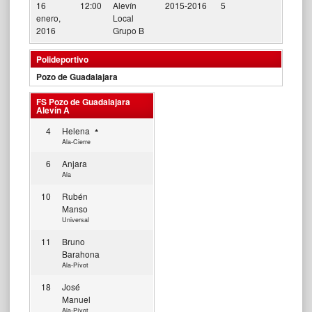
16
12:00
Alevín
2015-2016
5
enero,
Local
2016
Grupo B
Polideportivo
Pozo de Guadalajara
FS Pozo de Guadalajara
Alevín A
4
Helena
Ala-Cierre
6
Anjara
Ala
10
Rubén
Manso
Universal
11
Bruno
Barahona
Ala-Pívot
18
José
Manuel
Ala-Pívot