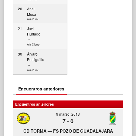
20
Ariel
Mesa
Ala-Pívot
21
Javi
Hurtado
Ala-Cierre
30
Álvaro
Postiguillo
Ala-Pívot
Encuentros anteriores
Encuentros anteriores
9 marzo, 2013
7
-
0
CD TORIJA — FS POZO DE GUADALAJARA