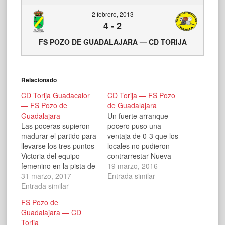
2 febrero, 2013
4
-
2
FS POZO DE GUADALAJARA — CD TORIJA
Relacionado
CD Torija Guadacalor
CD Torija — FS Pozo
— FS Pozo de
de Guadalajara
Guadalajara
Un fuerte arranque
Las poceras supieron
pocero puso una
madurar el partido para
ventaja de 0-3 que los
llevarse los tres puntos
locales no pudieron
Victoria del equipo
contrarrestar Nueva
femenino en la pista de
victoria del cadete, en
19 marzo, 2016
Torija (0-2). Las
31 marzo, 2017
este caso en la difícil
Entrada similar
amarillas manejaron
Entrada similar
cancha de Torija (2-7).
con paciencia un duelo
Un espectacular
FS Pozo de
complicado, ante un
comienzo de partido,
Guadalajara — CD
rival que no puso las
con fútbol-sala del
Torija