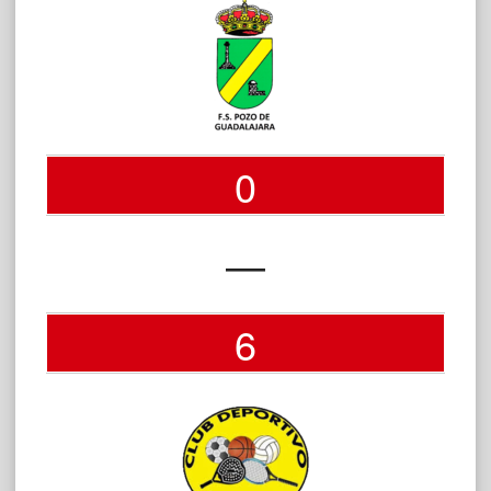
0
—
6