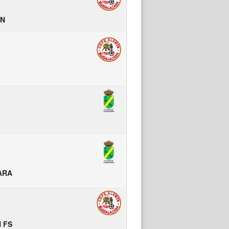
IN
ARA
 FS