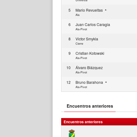
Universal
5
Mario Revueltas
Ala
6
Juan Carlos Caragia
Ala-Pívot
8
Victor Smykla
Cierre
9
Cristian Kotowski
Ala-Pívot
10
Álvaro Blázquez
Ala-Pívot
12
Bruno Barahona
Ala-Pívot
Encuentros anteriores
Encuentros anteriores