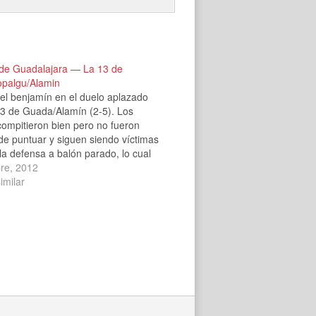
de Guadalajara — La 13 de
palgu/Alamin
el benjamín en el duelo aplazado
13 de Guada/Alamín (2-5). Los
ompitieron bien pero no fueron
e puntuar y siguen siendo víctimas
a defensa a balón parado, lo cual
encajaran la mayoría de los goles de
bre, 2012
a. Los rojillos tuvieron…
imilar