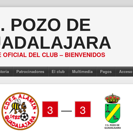
S. POZO DE
ADALAJARA
 OFICIAL DEL CLUB – BIENVENIDOS
toria
Patrocinadores
El club
Multimedia
Pagos
Acceso
3
—
3