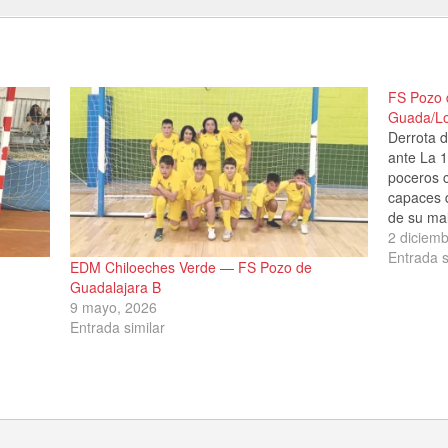
FS Pozo 
Guada/Lo
Derrota d
ante La 
poceros c
capaces d
de su mal
hizo que 
2 diciem
esta form
Entrada s
EDM Chiloeches Verde — FS Pozo de
Guadalajara B
9 mayo, 2026
Entrada similar