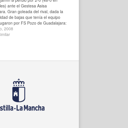
les) ante el Gestesa Asisa
ra. Gran goleada del rival, dada la
idad de bajas que tenía el equipo
Jugaron por FS Pozo de Guadalajara:
Germán, Óscar, Javi Segura, Juan y
o, 2008
.
imilar