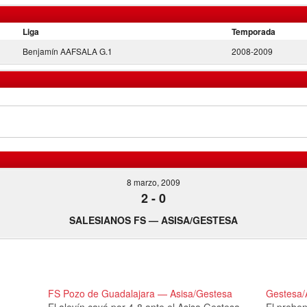
Liga
Temporada
Benjamín AAFSALA G.1
2008-2009
8 marzo, 2009
2
-
0
SALESIANOS FS — ASISA/GESTESA
FS Pozo de Guadalajara — Asisa/Gestesa
Gestesa/
El alevín cayó por 4-8 ante el Asisa Gestesa
El preben