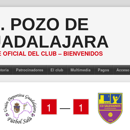
S. POZO DE
ADALAJARA
 OFICIAL DEL CLUB – BIENVENIDOS
toria
Patrocinadores
El club
Multimedia
Pagos
Acceso
1
—
1