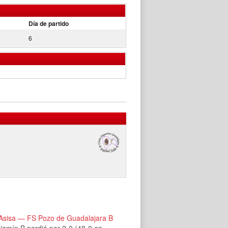
Día de partido
6
Asisa — FS Pozo de Guadalajara B
jamín B perdió por 2-0 (48-0 en