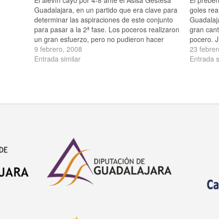
Guadalajara, en un partido que era clave para
goles rea
determinar las aspiraciones de este conjunto
Guadalaja
para pasar a la 2ª fase. Los poceros realizaron
gran cant
un gran esfuerzo, pero no pudieron hacer
pocero. 
nada contra un rival que se mostró superior
9 febrero, 2008
Marcos, 
23 febrer
sobre todo de…
Entrada similar
Alejandro
Entrada s