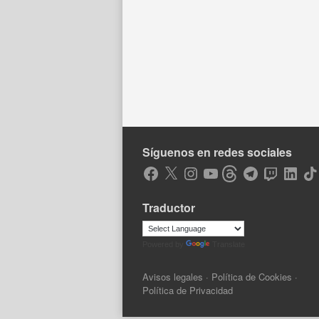
Síguenos en redes sociales
Facebook
X
Instagram
YouTube
Threads
Telegram
Twitch
LinkedIn
Tik
Traductor
Powered by
Translate
Avisos legales
·
Política de Cookies
·
Política de Privacidad