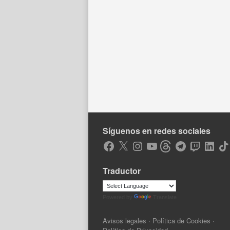
Síguenos en redes sociales
Facebook
X
Instagram
YouTube
Threads
Telegram
Twitch
LinkedIn
Tik
Traductor
Powered by
Translate
Avisos legales
·
Política de Cookies
·