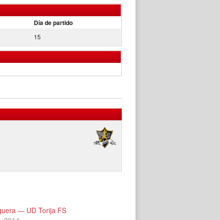
Día de partido
15
uera — UD Torija FS
, 2014