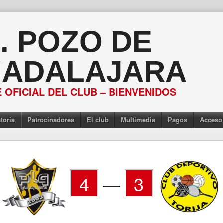
S. POZO DE
ADALAJARA
 OFICIAL DEL CLUB – BIENVENIDOS
toria
Patrocinadores
El club
Multimedia
Pagos
Acceso
4
—
3