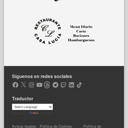
Síguenos en redes sociales
Facebook
X
Instagram
YouTube
Threads
Telegram
Twitch
LinkedIn
TikTok
Traductor
Powered by
Translate
Avisos legales
·
Política de Cookies
·
Política de