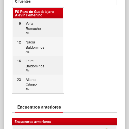
Cifuentes
FS Pozo de Guadalajara
Alevín Femenino
9
Vera
Romacho
Ala
12
Nadia
Baldominos
Ala
16
Leire
Baldominos
Ala
23
Aitana
Gómez
Ala
Encuentros anteriores
Encuentros anteriores