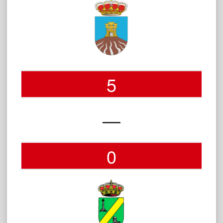
5
—
0