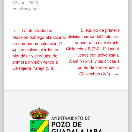
12 abril, 2026
En «Benjamín»
Navegación
El equipo de primera
←
La efectividad de
división, cerca del título tras
Mocejón doblega al nacional
vencer a su rival directo
en una buena actuación (7-
de
Chiloeches B (7-2). El juvenil
4). Las chicas pierden en
vence con solvencia al
Mondéjar y el equipo de
Alamín (5-3), y las chicas a
entradas
primera división vence al
punto de sorprender a
Cerrajería Parejo (5-9)
Chiloeches (2-3)
→