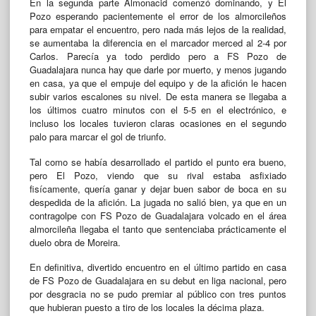
En la segunda parte Almonacid comenzó dominando, y El
Pozo esperando pacientemente el error de los almorcileños
para empatar el encuentro, pero nada más lejos de la realidad,
se aumentaba la diferencia en el marcador merced al 2-4 por
Carlos. Parecía ya todo perdido pero a FS Pozo de
Guadalajara nunca hay que darle por muerto, y menos jugando
en casa, ya que el empuje del equipo y de la afición le hacen
subir varios escalones su nivel. De esta manera se llegaba a
los últimos cuatro minutos con el 5-5 en el electrónico, e
incluso los locales tuvieron claras ocasiones en el segundo
palo para marcar el gol de triunfo.
Tal como se había desarrollado el partido el punto era bueno,
pero El Pozo, viendo que su rival estaba asfixiado
fisícamente, quería ganar y dejar buen sabor de boca en su
despedida de la afición. La jugada no salió bien, ya que en un
contragolpe con FS Pozo de Guadalajara volcado en el área
almorcileña llegaba el tanto que sentenciaba prácticamente el
duelo obra de Moreira.
En definitiva, divertido encuentro en el último partido en casa
de FS Pozo de Guadalajara en su debut en liga nacional, pero
por desgracia no se pudo premiar al público con tres puntos
que hubieran puesto a tiro de los locales la décima plaza.