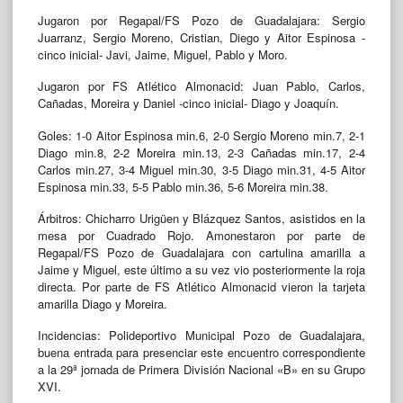
Jugaron por Regapal/FS Pozo de Guadalajara: Sergio
Juarranz, Sergio Moreno, Cristian, Diego y Aitor Espinosa -
cinco inicial- Javi, Jaime, Miguel, Pablo y Moro.
Jugaron por FS Atlético Almonacid: Juan Pablo, Carlos,
Cañadas, Moreira y Daniel -cinco inicial- Diago y Joaquín.
Goles: 1-0 Aitor Espinosa min.6, 2-0 Sergio Moreno min.7, 2-1
Diago min.8, 2-2 Moreira min.13, 2-3 Cañadas min.17, 2-4
Carlos min.27, 3-4 Miguel min.30, 3-5 Diago min.31, 4-5 Aitor
Espinosa min.33, 5-5 Pablo min.36, 5-6 Moreira min.38.
Árbitros: Chicharro Urigüen y Blázquez Santos, asistidos en la
mesa por Cuadrado Rojo. Amonestaron por parte de
Regapal/FS Pozo de Guadalajara con cartulina amarilla a
Jaime y Miguel, este último a su vez vio posteriormente la roja
directa. Por parte de FS Atlético Almonacid vieron la tarjeta
amarilla Diago y Moreira.
Incidencias: Polideportivo Municipal Pozo de Guadalajara,
buena entrada para presenciar este encuentro correspondiente
a la 29ª jornada de Primera División Nacional «B» en su Grupo
XVI.