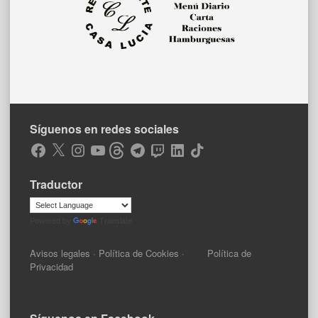
Síguenos en redes sociales
Facebook
X
Instagram
YouTube
Threads
Telegram
Twitch
LinkedIn
TikTok
Traductor
Powered by
Translate
Avisos legales
·
Política de Cookies
·
Política de
Privacidad