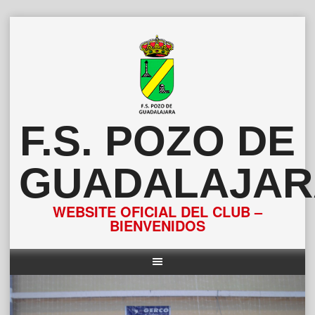
Saltar
al
contenido
F.S. POZO DE
GUADALAJAR
WEBSITE OFICIAL DEL CLUB –
BIENVENIDOS