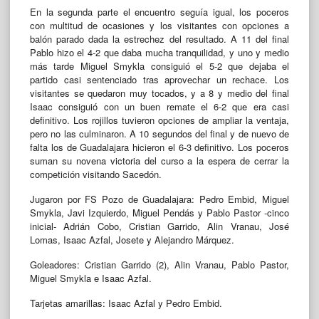
En la segunda parte el encuentro seguía igual, los poceros
con multitud de ocasiones y los visitantes con opciones a
balón parado dada la estrechez del resultado. A 11 del final
Pablo hizo el 4-2 que daba mucha tranquilidad, y uno y medio
más tarde Miguel Smykla consiguió el 5-2 que dejaba el
partido casi sentenciado tras aprovechar un rechace. Los
visitantes se quedaron muy tocados, y a 8 y medio del final
Isaac consiguió con un buen remate el 6-2 que era casi
definitivo. Los rojillos tuvieron opciones de ampliar la ventaja,
pero no las culminaron. A 10 segundos del final y de nuevo de
falta los de Guadalajara hicieron el 6-3 definitivo. Los poceros
suman su novena victoria del curso a la espera de cerrar la
competición visitando Sacedón.
Jugaron por FS Pozo de Guadalajara: Pedro Embid, Miguel
Smykla, Javi Izquierdo, Miguel Pendás y Pablo Pastor -cinco
inicial- Adrián Cobo, Cristian Garrido, Alin Vranau, José
Lomas, Isaac Azfal, Josete y Alejandro Márquez.
Goleadores: Cristian Garrido (2), Alin Vranau, Pablo Pastor,
Miguel Smykla e Isaac Azfal.
Tarjetas amarillas: Isaac Azfal y Pedro Embid.