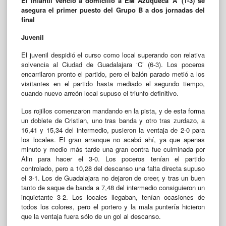
El infantil venció a domicilio a EM Azuqueca ‘A’ (1-3) se
asegura el primer puesto del Grupo B a dos jornadas del
final
Juvenil
El juvenil despidió el curso como local superando con relativa
solvencia al Ciudad de Guadalajara ‘C’ (6-3). Los poceros
encarrilaron pronto el partido, pero el balón parado metió a los
visitantes en el partido hasta mediado el segundo tiempo,
cuando nuevo arreón local supuso el triunfo definitivo.
Los rojillos comenzaron mandando en la pista, y de esta forma
un doblete de Cristian, uno tras banda y otro tras zurdazo, a
16,41 y 15,34 del intermedio, pusieron la ventaja de 2-0 para
los locales. El gran arranque no acabó ahí, ya que apenas
minuto y medio más tarde una gran contra fue culminada por
Alin para hacer el 3-0. Los poceros tenían el partido
controlado, pero a 10,28 del descanso una falta directa supuso
el 3-1. Los de Guadalajara no dejaron de creer, y tras un buen
tanto de saque de banda a 7,48 del intermedio consiguieron un
inquietante 3-2. Los locales llegaban, tenían ocasiones de
todos los colores, pero el portero y la mala puntería hicieron
que la ventaja fuera sólo de un gol al descanso.