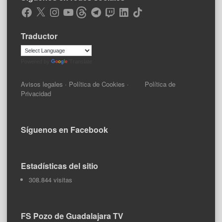
Facebook
X
Instagram
YouTube
Threads
Telegram
Twitch
LinkedIn
TikTok
Traductor
Powered by
Translate
Avisos legales
·
Política de Cookies
·
Política de
Privacidad
Síguenos en Facebook
Estadísticas del sitio
308.844 visitas
FS Pozo de Guadalajara TV