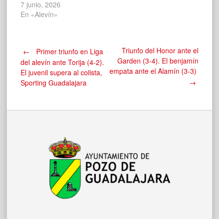
7 junio, 2026
En «Alevín»
Navegación
Triunfo del Honor ante el
←
Primer triunfo en Liga
Garden (3-4). El benjamín
del alevín ante Torija (4-2).
empata ante el Alamín (3-3)
El juvenil supera al colista,
de
→
Sporting Guadalajara
entradas