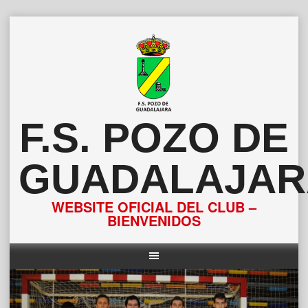
Saltar
al
contenido
F.S. POZO DE
GUADALAJAR
WEBSITE OFICIAL DEL CLUB –
BIENVENIDOS