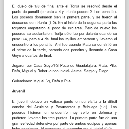
El duelo de 1/8 de final ante el Torija se resolvió desde el
punto de penalti (empate a 4 y triunfo pocero 2-1 en penaltis).
Los poceros dominaron bien la primera parte, y se fueron al
descanso con triunfo (1-0). En el inicio de la segunda parte los
torijanos empataron al poco de iniciarse. Pero de nuevo los
poceros se adelantaron. Torija sólo fue por delante cuando se
puso 3-4, pero a 4 del final los rojillos empataron y llevaron el
encuentro a los penaltis. Ahí fue cuando Matu se convirtió en
el héroe de la tarde, parando dos penaltis y llevando a Casa
Goyo a cuartos de final.
Jugaron por Casa Goyo/FS Pozo de Guadalajara: Matu, Pile,
Rafa, Miguel y Rober -cinco inicial- Jaime, Sergio y Diego.
Goleadores: Miguel (2), Rafa y Pile.
Juvenil
El juvenil obtuvo un valioso punto en su visita a la difícil
cancha del Azulejos y Pavimentos y Brihuega (1-1). Los
poceros hicieron un encuentro muy serio en defensa y
pudieron llevarse los tres puntos. La primera parte fue de una
gran seriedad defensiva por parte de ambos equipos y apenas
hubo ocasiones. Al descanso el marcador era el inicial (0-0).