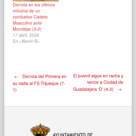
Derrota en los últimos
minutos de un
combativo Cadete
Masculino ante
Mondéjar (3-2)
17 abril, 2026
En «Alevín B»
Navegación
El juvenil sigue en racha y
←
Derrota del Primera en
vence a Ciudad de
su visita al FS Trijueque (7-
Guadalajara ‘D’ (4-2)
→
1)
de
entradas