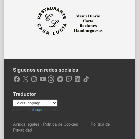
Síguenos en redes sociales
Facebook
X
Instagram
YouTube
Threads
Telegram
Twitch
LinkedIn
TikTok
Traductor
Powered by
Translate
Avisos legales
·
Política de Cookies
·
Política de
Privacidad