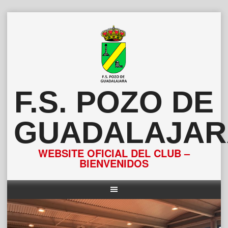
Saltar
al
contenido
F.S. POZO DE
GUADALAJAR
WEBSITE OFICIAL DEL CLUB –
BIENVENIDOS