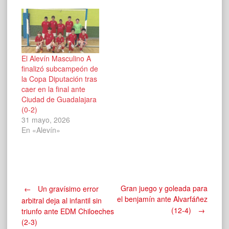
El Alevín Masculino A
finalizó subcampeón de
la Copa Diputación tras
caer en la final ante
Ciudad de Guadalajara
(0-2)
31 mayo, 2026
En «Alevín»
Navegación
Gran juego y goleada para
←
Un gravísimo error
el benjamín ante Alvarfáñez
arbitral deja al infantil sin
(12-4)
→
triunfo ante EDM Chiloeches
de
(2-3)