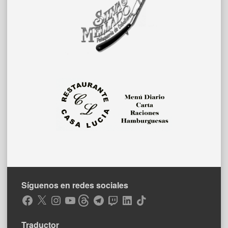
Síguenos en redes sociales
Facebook
X
Instagram
YouTube
Threads
Telegram
Twitch
LinkedIn
TikTok
Traductor