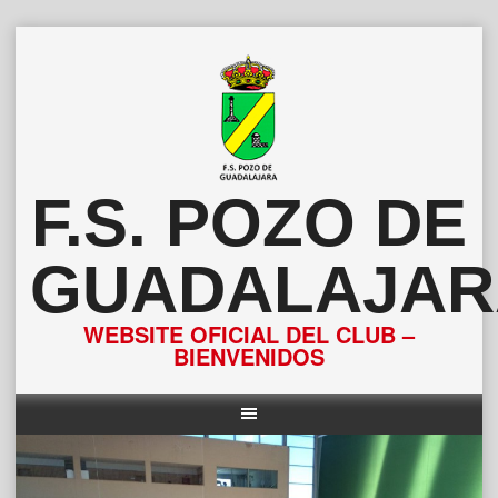
Saltar
al
contenido
F.S. POZO DE
GUADALAJAR
WEBSITE OFICIAL DEL CLUB –
BIENVENIDOS