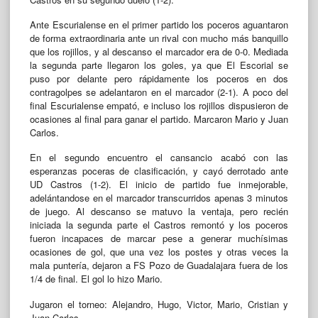
Ante Escurialense en el primer partido los poceros aguantaron
de forma extraordinaria ante un rival con mucho más banquillo
que los rojillos, y al descanso el marcador era de 0-0. Mediada
la segunda parte llegaron los goles, ya que El Escorial se
puso por delante pero rápidamente los poceros en dos
contragolpes se adelantaron en el marcador (2-1). A poco del
final Escurialense empató, e incluso los rojillos dispusieron de
ocasiones al final para ganar el partido. Marcaron Mario y Juan
Carlos.
En el segundo encuentro el cansancio acabó con las
esperanzas poceras de clasificación, y cayó derrotado ante
UD Castros (1-2). El inicio de partido fue inmejorable,
adelántandose en el marcador transcurridos apenas 3 minutos
de juego. Al descanso se matuvo la ventaja, pero recién
iniciada la segunda parte el Castros remontó y los poceros
fueron incapaces de marcar pese a generar muchísimas
ocasiones de gol, que una vez los postes y otras veces la
mala puntería, dejaron a FS Pozo de Guadalajara fuera de los
1/4 de final. El gol lo hizo Mario.
Jugaron el torneo: Alejandro, Hugo, Victor, Mario, Cristian y
Juan Carlos.