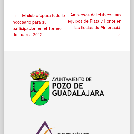
Navegación
Amistosos del club con sus
←
El club prepara todo lo
equipos de Plata y Honor en
necesario para su
las fiestas de Almonacid
participación en el Torneo
de
→
de Luarca 2012
entradas