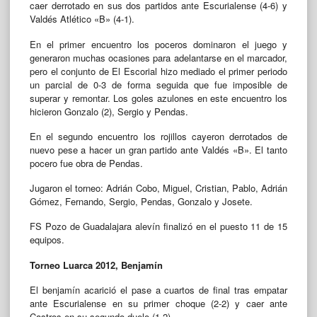
caer derrotado en sus dos partidos ante Escurialense (4-6) y
Valdés Atlético «B» (4-1).
En el primer encuentro los poceros dominaron el juego y
generaron muchas ocasiones para adelantarse en el marcador,
pero el conjunto de El Escorial hizo mediado el primer periodo
un parcial de 0-3 de forma seguida que fue imposible de
superar y remontar. Los goles azulones en este encuentro los
hicieron Gonzalo (2), Sergio y Pendas.
En el segundo encuentro los rojillos cayeron derrotados de
nuevo pese a hacer un gran partido ante Valdés «B». El tanto
pocero fue obra de Pendas.
Jugaron el torneo: Adrián Cobo, Miguel, Cristian, Pablo, Adrián
Gómez, Fernando, Sergio, Pendas, Gonzalo y Josete.
FS Pozo de Guadalajara alevín finalizó en el puesto 11 de 15
equipos.
Torneo Luarca 2012, Benjamín
El benjamín acarició el pase a cuartos de final tras empatar
ante Escurialense en su primer choque (2-2) y caer ante
Castros en su segundo duelo (1-2).