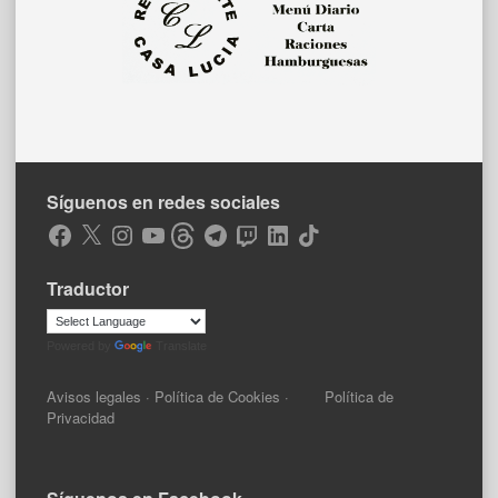
Síguenos en redes sociales
Facebook
X
Instagram
YouTube
Threads
Telegram
Twitch
LinkedIn
TikTok
Traductor
Powered by
Translate
Avisos legales
·
Política de Cookies
·
Política de
Privacidad