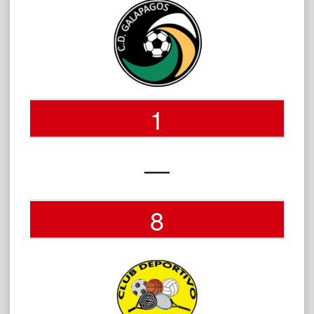
1
—
8