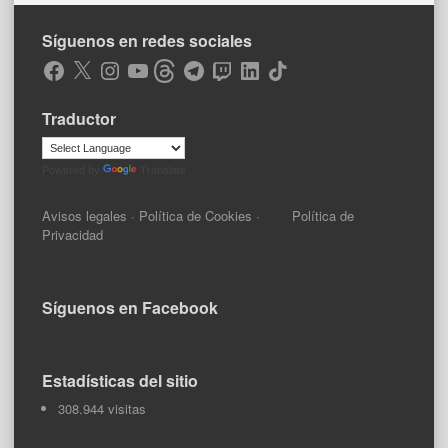
Síguenos en redes sociales
Facebook
X
Instagram
YouTube
Threads
Telegram
Twitch
LinkedIn
TikTok
Traductor
Powered by
Translate
Avisos legales
·
Política de Cookies
·
Política de
Privacidad
Síguenos en Facebook
Estadísticas del sitio
308.944 visitas