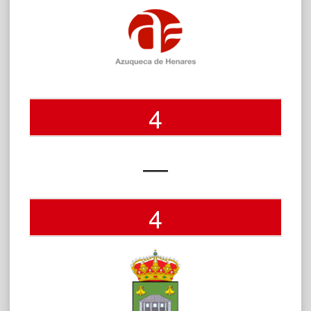
4
—
4