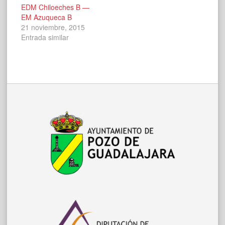
EDM Chiloeches B —
EM Azuqueca B
21 noviembre, 2015
Entrada similar