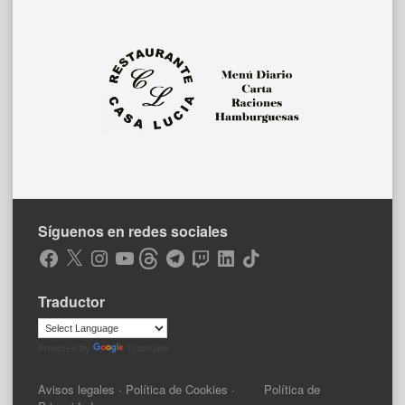
Síguenos en redes sociales
Facebook
X
Instagram
YouTube
Threads
Telegram
Twitch
LinkedIn
TikTok
Traductor
Powered by
Translate
Avisos legales
·
Política de Cookies
·
Política de