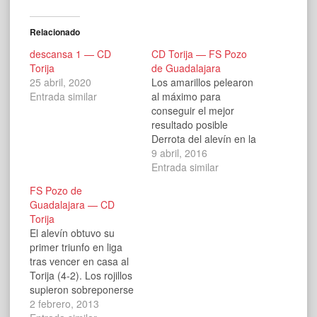
Relacionado
descansa 1 — CD
CD Torija — FS Pozo
Torija
de Guadalajara
25 abril, 2020
Los amarillos pelearon
Entrada similar
al máximo para
conseguir el mejor
resultado posible
Derrota del alevín en la
pista del líder del Grupo
9 abril, 2016
B de la Liga, Torija (18-
Entrada similar
1). Los poceros lo
FS Pozo de
hicieron lo mejor
Guadalajara — CD
posible, acudiendo a la
Torija
cita con bastantes
El alevín obtuvo su
bajas. A los nueve de
primer triunfo en liga
juego el marcador ya
tras vencer en casa al
reflejaba…
Torija (4-2). Los rojillos
supieron sobreponerse
a las adversidades
2 febrero, 2013