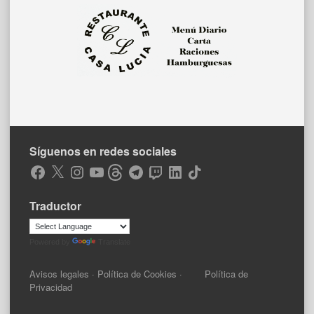
Síguenos en redes sociales
Facebook
X
Instagram
YouTube
Threads
Telegram
Twitch
LinkedIn
TikTok
Traductor
Powered by
Translate
Avisos legales
·
Política de Cookies
·
Política de
Privacidad