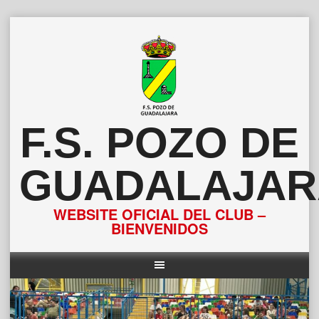
Saltar
al
contenido
F.S. POZO DE
GUADALAJAR
WEBSITE OFICIAL DEL CLUB –
BIENVENIDOS