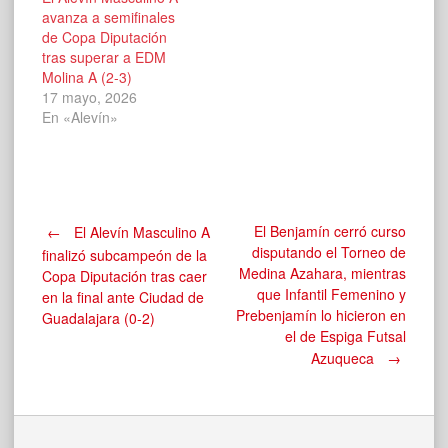
avanza a semifinales
de Copa Diputación
tras superar a EDM
Molina A (2-3)
17 mayo, 2026
En «Alevín»
Navegación
El Benjamín cerró curso
←
El Alevín Masculino A
disputando el Torneo de
finalizó subcampeón de la
Medina Azahara, mientras
Copa Diputación tras caer
de
que Infantil Femenino y
en la final ante Ciudad de
Prebenjamín lo hicieron en
Guadalajara (0-2)
el de Espiga Futsal
entradas
Azuqueca
→